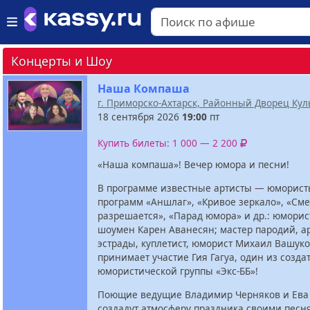
Концерты и Шоу
Наша Компаша
г. Приморско-Ахтарск, Районный Дворец Кул
18 сентября 2026
19:00
пт
Купить билеты: 1 000 — 2 200
«Наша компаша»! Вечер юмора и песни!
В программе известные артисты — юморист
программ «Аншлаг», «Кривое зеркало», «Сме
разрешается», «Парад юмора» и др.: юморист
шоумен Карен Аванесян; мастер пародий, а
эстрады, куплетист, юморист Михаил Вашуко
принимает участие Гия Гагуа, один из созда
юмористической группы «Экс-ББ»!
Поющие ведущие Владимир Черняков и Ева
создадут атмосферу праздника своими песн